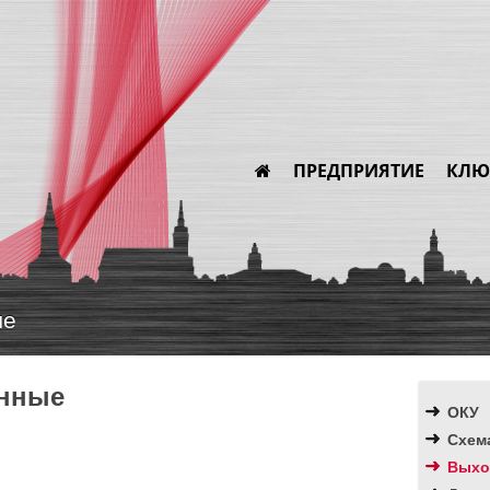
ПРЕДПРИЯТИЕ
КЛЮ
ые
нные
ОКУ
Схем
Выхо