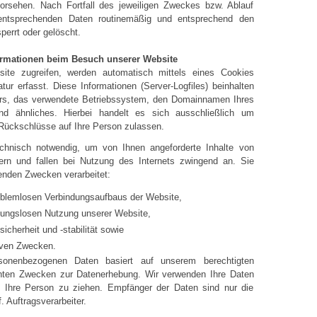
n vorsehen. Nach Fortfall des jeweiligen Zweckes bzw. Ablauf
 entsprechenden Daten routinemäßig und entsprechend den
perrt oder gelöscht.
ormationen beim Besuch unserer Website
te zugreifen, werden automatisch mittels eines Cookies
tur erfasst. Diese Informationen (Server-Logfiles) beinhalten
rs, das verwendete Betriebssystem, den Domainnamen Ihres
 und ähnliches. Hierbei handelt es sich ausschließlich um
 Rückschlüsse auf Ihre Person zulassen.
echnisch notwendig, um von Ihnen angeforderte Inhalte von
fern und fallen bei Nutzung des Internets zwingend an. Sie
enden Zwecken verarbeitet:
roblemlosen Verbindungsaufbaus der Website,
ibungslosen Nutzung unserer Website,
cherheit und -stabilität sowie
iven Zwecken.
rsonenbezogenen Daten basiert auf unserem berechtigten
nten Zwecken zur Datenerhebung. Wir verwenden Ihre Daten
 Ihre Person zu ziehen. Empfänger der Daten sind nur die
. Auftragsverarbeiter.