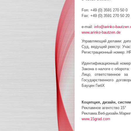
Fon: +49 (0) 3591 270 50 0
Fax: +49 (0) 3591 270 50 20
e-mail:
info@arinko-bautzen.
www.arinko-bautzen.de
Управляющий делами: дипл
Суд, ведущий реестр: Учас
Регистрационный номер: H
Идентификационный номер 
Закона о налоге с оборота:
Лицо, ответственное за
Государственного догово
Бауцен ГмбХ
Коцепция, дизайн, систе
Рекламное агентство 15°
Реклама.Веб-дизайн.Марке
www.15grad.com