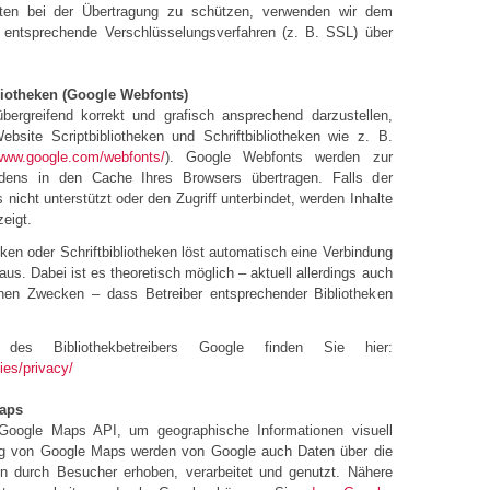
aten bei der Übertragung zu schützen, verwenden wir dem
k entsprechende Verschlüsselungsverfahren (z. B. SSL) über
iotheken (Google Webfonts)
bergreifend korrekt und grafisch ansprechend darzustellen,
bsite Scriptbibliotheken und Schriftbibliotheken wie z. B.
/www.google.com/webfonts/
). Google Webfonts werden zur
ens in den Cache Ihres Browsers übertragen. Falls der
nicht unterstützt oder den Zugriff unterbindet, werden Inhalte
zeigt.
eken oder Schriftbibliotheken löst automatisch eine Verbindung
aus. Dabei ist es theoretisch möglich – aktuell allerdings auch
hen Zwecken – dass Betreiber entsprechender Bibliotheken
ie des Bibliothekbetreibers Google finden Sie hier:
ies/privacy/
aps
Google Maps API, um geographische Informationen visuell
ung von Google Maps werden von Google auch Daten über die
en durch Besucher erhoben, verarbeitet und genutzt. Nähere