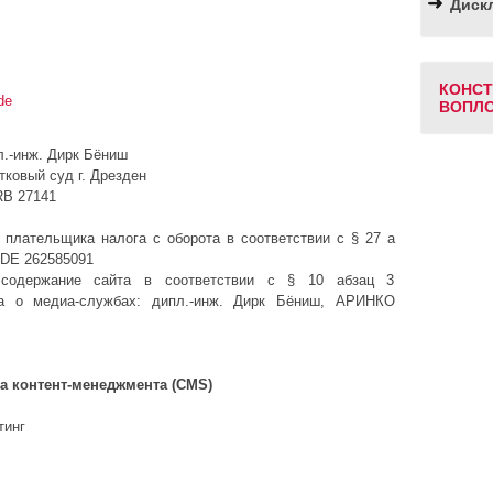
Диск
КОНСТ
de
ВОПЛО
.-инж. Дирк Бëниш
тковый суд г. Дрезден
RB 27141
плательщика налога с оборота в соответствии с § 27 a
 DE 262585091
 содержание сайта в соответствии с § 10 абзац 3
ра о медиа-службах: дипл.-инж. Дирк Бëниш, АРИНКО
ма контент-менеджмента (CMS)
тинг